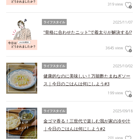
319 view
2025/11/07
ライフスタイル
“骨格に合わせたニット”で着太りが解決する!?
3645 view
2025/10/02
ライフスタイル
健康的なのに美味しい！万能酢たまねぎソー
ス｜今日のごはんは何にしよう#3
199 view
2025/09/18
ライフスタイル
金ゴマ香る！三世代で楽しむ我が家の冷や汁
｜今日のごはんは何にしよう#2
201 view