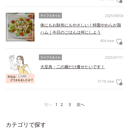
2025/09/04
ライフスタイル
体にもお財布にもやさしい！特製やわらか鶏
ハム｜今日のごはんは何にしよう
404 view
2025/07/11
ライフスタイル
大至急・二の腕だけ痩せたいです！
5178 view
前へ
1
2
3
次へ
カテゴリで探す