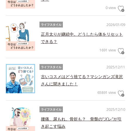
0 view
2026/01/09
ライフスタイル
正月太りが継続中。どうしたら体をリセット
できる？
1691 view
2025/12/11
ライフスタイル
古いコスメはどう捨てる？マシンガンズ滝沢
さんに聞きました！
65891 view
2025/12/10
ライフスタイル
腰痛、尿もれ、骨折も？ 骨盤の“ズレ”が引
き起こす悩み