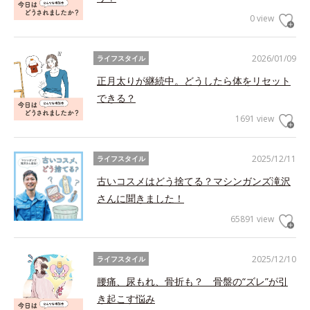
0 view
2026/01/09
ライフスタイル
正月太りが継続中。どうしたら体をリセット
できる？
1691 view
2025/12/11
ライフスタイル
古いコスメはどう捨てる？マシンガンズ滝沢
さんに聞きました！
65891 view
2025/12/10
ライフスタイル
腰痛、尿もれ、骨折も？ 骨盤の“ズレ”が引
き起こす悩み