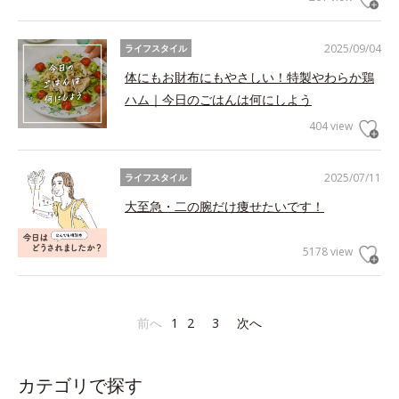
2025/09/04
ライフスタイル
体にもお財布にもやさしい！特製やわらか鶏
ハム｜今日のごはんは何にしよう
404 view
2025/07/11
ライフスタイル
大至急・二の腕だけ痩せたいです！
5178 view
前へ
1
2
3
次へ
カテゴリで探す