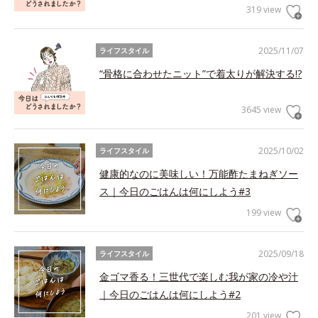
319 view
2025/11/07
ライフスタイル
“骨格に合わせたニット”で着太りが解決する!?
3645 view
2025/10/02
ライフスタイル
健康的なのに美味しい！万能酢たまねぎソー
ス｜今日のごはんは何にしよう#3
199 view
2025/09/18
ライフスタイル
金ゴマ香る！三世代で楽しむ我が家の冷や汁
｜今日のごはんは何にしよう#2
201 view