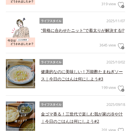
319 view
2025/11/07
ライフスタイル
“骨格に合わせたニット”で着太りが解決する!?
3645 view
2025/10/02
ライフスタイル
健康的なのに美味しい！万能酢たまねぎソー
ス｜今日のごはんは何にしよう#3
199 view
2025/09/18
ライフスタイル
金ゴマ香る！三世代で楽しむ我が家の冷や汁
｜今日のごはんは何にしよう#2
201 view