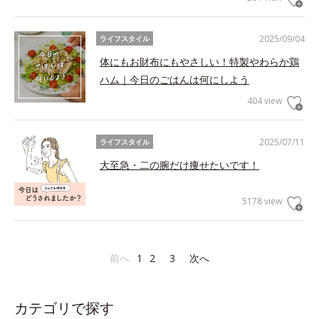
2025/09/04
ライフスタイル
体にもお財布にもやさしい！特製やわらか鶏
ハム｜今日のごはんは何にしよう
404 view
2025/07/11
ライフスタイル
大至急・二の腕だけ痩せたいです！
5178 view
前へ
1
2
3
次へ
カテゴリで探す