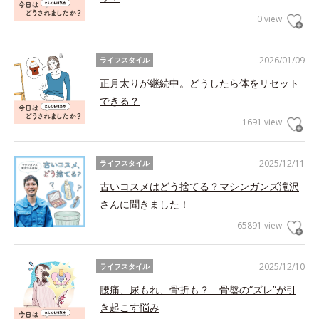
0 view
2026/01/09
ライフスタイル
正月太りが継続中。どうしたら体をリセット
できる？
1691 view
2025/12/11
ライフスタイル
古いコスメはどう捨てる？マシンガンズ滝沢
さんに聞きました！
65891 view
2025/12/10
ライフスタイル
腰痛、尿もれ、骨折も？ 骨盤の“ズレ”が引
き起こす悩み