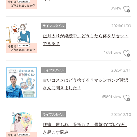
0 view
2026/01/09
ライフスタイル
正月太りが継続中。どうしたら体をリセット
できる？
1691 view
2025/12/11
ライフスタイル
古いコスメはどう捨てる？マシンガンズ滝沢
さんに聞きました！
65891 view
2025/12/10
ライフスタイル
腰痛、尿もれ、骨折も？ 骨盤の“ズレ”が引
き起こす悩み