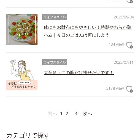
2025/09/04
ライフスタイル
体にもお財布にもやさしい！特製やわらか鶏
ハム｜今日のごはんは何にしよう
404 view
2025/07/11
ライフスタイル
大至急・二の腕だけ痩せたいです！
5178 view
前へ
1
2
3
次へ
カテゴリで探す