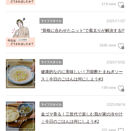
319 view
2025/11/07
ライフスタイル
“骨格に合わせたニット”で着太りが解決する!?
3645 view
2025/10/02
ライフスタイル
健康的なのに美味しい！万能酢たまねぎソー
ス｜今日のごはんは何にしよう#3
199 view
2025/09/18
ライフスタイル
金ゴマ香る！三世代で楽しむ我が家の冷や汁
｜今日のごはんは何にしよう#2
201 view