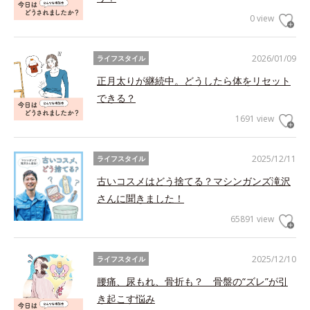
0 view
2026/01/09
ライフスタイル
正月太りが継続中。どうしたら体をリセット
できる？
1691 view
2025/12/11
ライフスタイル
古いコスメはどう捨てる？マシンガンズ滝沢
さんに聞きました！
65891 view
2025/12/10
ライフスタイル
腰痛、尿もれ、骨折も？ 骨盤の“ズレ”が引
き起こす悩み