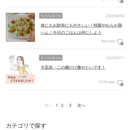
2025/09/04
ライフスタイル
体にもお財布にもやさしい！特製やわらか鶏
ハム｜今日のごはんは何にしよう
404 view
2025/07/11
ライフスタイル
大至急・二の腕だけ痩せたいです！
5178 view
前へ
1
2
3
次へ
カテゴリで探す