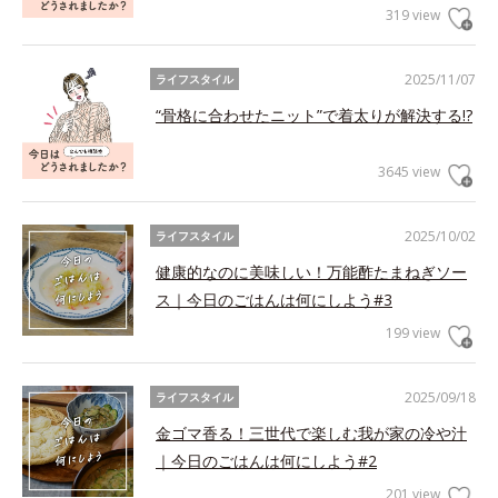
319 view
2025/11/07
ライフスタイル
“骨格に合わせたニット”で着太りが解決する!?
3645 view
2025/10/02
ライフスタイル
健康的なのに美味しい！万能酢たまねぎソー
ス｜今日のごはんは何にしよう#3
199 view
2025/09/18
ライフスタイル
金ゴマ香る！三世代で楽しむ我が家の冷や汁
｜今日のごはんは何にしよう#2
201 view