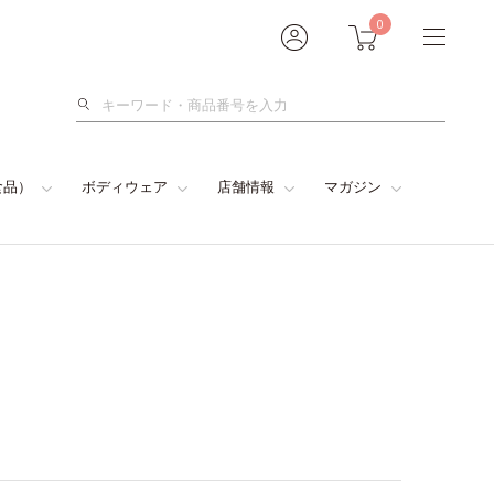
0
検
索
食品）
ボディウェア
店舗情報
マガジン