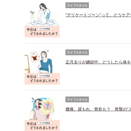
ライフスタイル
“デリケートゾーン”って、どうケ
ライフスタイル
正月太りが継続中。どうしたら体を
ライフスタイル
腰痛、尿もれ、骨折も？ 骨盤の“