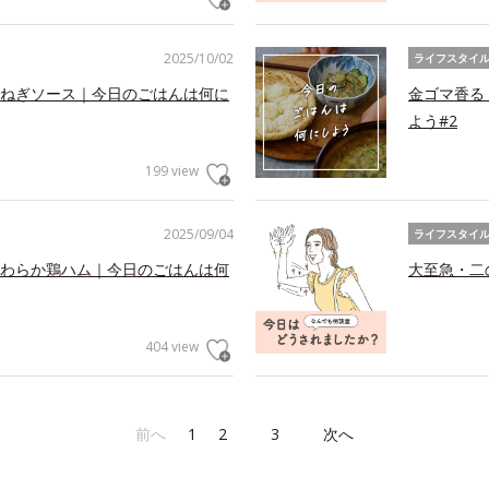
2025/10/02
ライフスタイ
ねぎソース｜今日のごはんは何に
金ゴマ香る
よう#2
199 view
2025/09/04
ライフスタイ
わらか鶏ハム｜今日のごはんは何
大至急・二
404 view
前へ
1
2
3
次へ