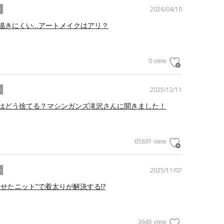
2026/04/10
ル
描きにくい…アートメイクはアリ？
0 view
2025/12/11
ル
はどう捨てる？マシンガンズ滝沢さんに聞きました！
65891 view
2025/11/07
ル
わせたニット”で着太りが解決する!?
3645 view