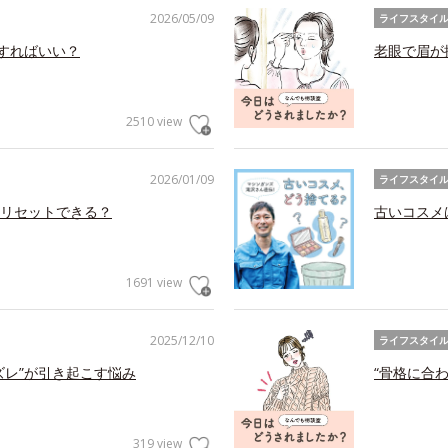
2026/05/09
ライフスタイ
アすればいい？
老眼で眉が
2510 view
2026/01/09
ライフスタイ
リセットできる？
古いコスメ
1691 view
2025/12/10
ライフスタイ
ズレ”が引き起こす悩み
“骨格に合
319 view