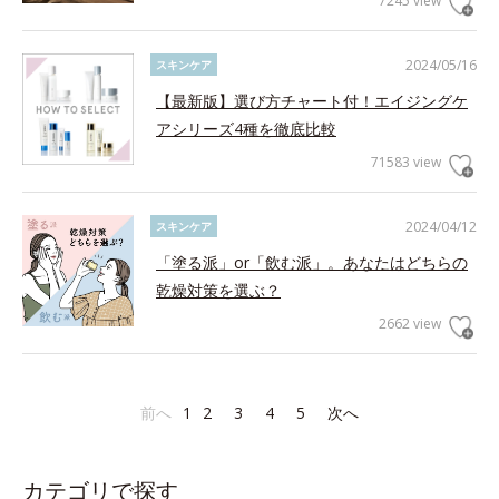
7245 view
2024/05/16
スキンケア
【最新版】選び方チャート付！エイジングケ
アシリーズ4種を徹底比較
71583 view
2024/04/12
スキンケア
「塗る派」or「飲む派」。あなたはどちらの
乾燥対策を選ぶ？
2662 view
前へ
1
2
3
4
5
次へ
カテゴリで探す