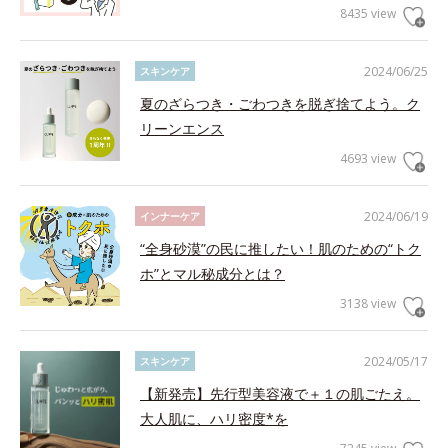
8435 view
2024/06/25
スキンケア
夏のざらつき・ごわつきを脱ぎ捨てよう。ク
リーンエンス
4693 view
2024/06/19
インナーケア
“全身砂漠”の民に推したい！肌のための“トク
ホ”とマル秘成分とは？
3138 view
2024/05/17
スキンケア
【新発売】先行型美容液で＋１の肌ごたえ。
大人肌に、ハリ密度*を