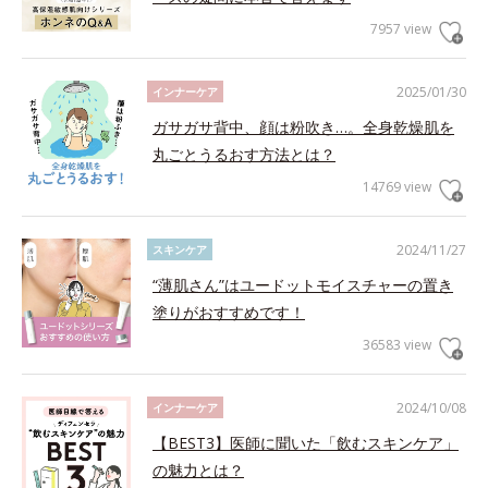
7957 view
2025/01/30
インナーケア
ガサガサ背中、顔は粉吹き…。全身乾燥肌を
丸ごとうるおす方法とは？
14769 view
2024/11/27
スキンケア
“薄肌さん”はユードットモイスチャーの置き
塗りがおすすめです！
36583 view
2024/10/08
インナーケア
【BEST3】医師に聞いた「飲むスキンケア」
の魅力とは？