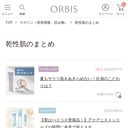
0
メニュー
検索
マイページ
カート
TOP
マガジン（美容情報・読み物）
乾性肌のまとめ
乾性肌のまとめ
NEW
2026/07/15
ベースメイク
夏もサラリ肌をあきらめない！社員のこだわ
りは？
8486 view
2025/06/30
スキンケア
【実はべスコス受賞品！】アクアニストシリ
ーズの疑問に本音で答えます