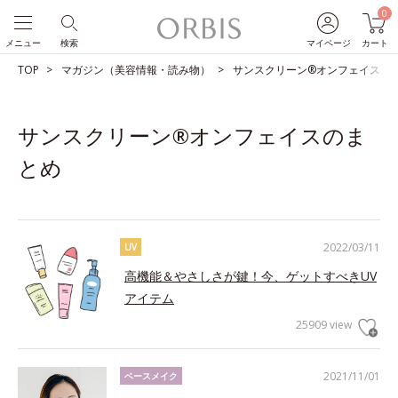
0
メニュー
検索
マイページ
カート
TOP
マガジン（美容情報・読み物）
サンスクリーン®オンフェイスの
サンスクリーン®オンフェイスのま
とめ
2022/03/11
UV
高機能＆やさしさが鍵！今、ゲットすべきUV
アイテム
25909 view
2021/11/01
ベースメイク