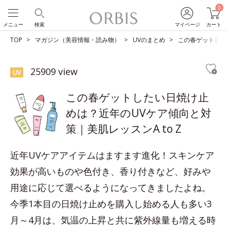
0
メニュー
検索
マイページ
カート
TOP
マガジン（美容情報・読み物）
UVのまとめ
この春ゲットした
25909 view
UV
この春ゲットしたい日焼け止
めは？近年のUVケア傾向と対
策｜美肌レッスンA to Z
近年UVケアアイテムはますます進化！スキンケア
効果が高いものや色付き、香り付きなど、好みや
用途に応じて選べるようになってきましたよね。
今季1本目の日焼け止めを購入し始める人も多い3
月～4月は、気温の上昇と共に紫外線量も増える時