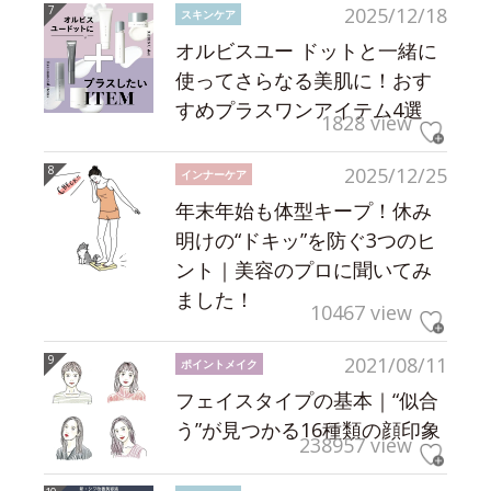
2025/12/18
スキンケア
オルビスユー ドットと一緒に
使ってさらなる美肌に！おす
すめプラスワンアイテム4選
1828 view
2025/12/25
インナーケア
年末年始も体型キープ！休み
明けの“ドキッ”を防ぐ3つのヒ
ント｜美容のプロに聞いてみ
ました！
10467 view
2021/08/11
ポイントメイク
フェイスタイプの基本｜“似合
う”が見つかる16種類の顔印象
238957 view