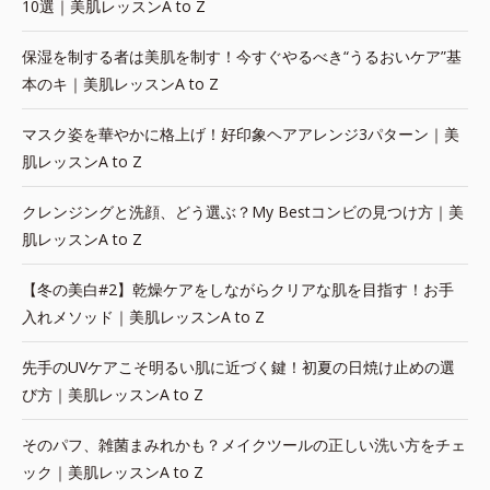
10選｜美肌レッスンA to Z
保湿を制する者は美肌を制す！今すぐやるべき“うるおいケア”基
本のキ｜美肌レッスンA to Z
マスク姿を華やかに格上げ！好印象ヘアアレンジ3パターン｜美
肌レッスンA to Z
クレンジングと洗顔、どう選ぶ？My Bestコンビの見つけ方｜美
肌レッスンA to Z
【冬の美白#2】乾燥ケアをしながらクリアな肌を目指す！お手
入れメソッド｜美肌レッスンA to Z
先手のUVケアこそ明るい肌に近づく鍵！初夏の日焼け止めの選
び方｜美肌レッスンA to Z
そのパフ、雑菌まみれかも？メイクツールの正しい洗い方をチェ
ック｜美肌レッスンA to Z