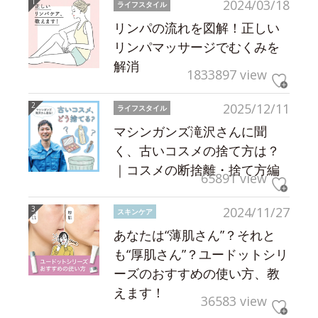
2024/03/18
ライフスタイル
リンパの流れを図解！正しい
リンパマッサージでむくみを
解消
1833897 view
2025/12/11
ライフスタイル
マシンガンズ滝沢さんに聞
く、古いコスメの捨て方は？
｜コスメの断捨離・捨て方編
65891 view
2024/11/27
スキンケア
あなたは“薄肌さん”？それと
も“厚肌さん”？ユードットシリ
ーズのおすすめの使い方、教
えます！
36583 view