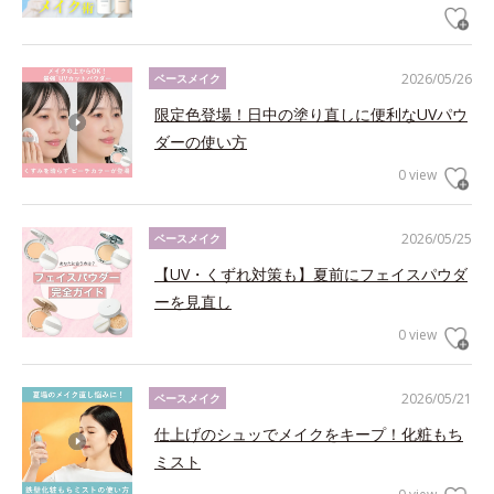
2026/05/26
ベースメイク
限定色登場！日中の塗り直しに便利なUVパウ
ダーの使い方
0 view
2026/05/25
ベースメイク
【UV・くずれ対策も】夏前にフェイスパウダ
ーを見直し
0 view
2026/05/21
ベースメイク
仕上げのシュッでメイクをキープ！化粧もち
ミスト