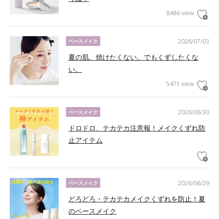
8486 view
2026/07/03
ベースメイク
夏の肌、焼けたくない。でもくずしたくな
い。
5471 view
2026/06/30
ベースメイク
ドロドロ、テカテカ注意報！メイクくずれ防
止アイテム
2026/06/29
ベースメイク
どろどろ・テカテカメイクくずれを防止！夏
のベースメイク