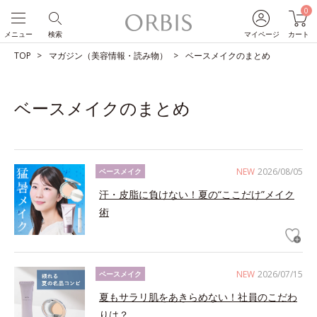
0
メニュー
検索
マイページ
カート
TOP
マガジン（美容情報・読み物）
ベースメイクのまとめ
ベースメイクのまとめ
NEW
2026/08/05
ベースメイク
汗・皮脂に負けない！夏の“ここだけ”メイク
術
NEW
2026/07/15
ベースメイク
夏もサラリ肌をあきらめない！社員のこだわ
りは？