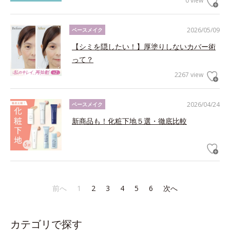
0 view
2026/05/09
ベースメイク
【シミを隠したい！】厚塗りしないカバー術
って？
2267 view
2026/04/24
ベースメイク
新商品も！化粧下地５選・徹底比較
前へ
1
2
3
4
5
6
次へ
カテゴリで探す