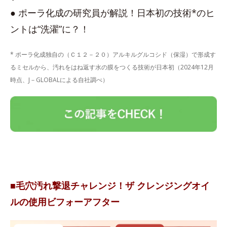
● ポーラ化成の研究員が解説！日本初の技術*のヒ
ントは“洗濯”に？！
* ポーラ化成独自の（Ｃ１２－２０）アルキルグルコシド（保湿）で形成す
るミセルから、汚れをはね返す水の膜をつくる技術が日本初（2024年12月
時点、J－GLOBALによる自社調べ）
■毛穴汚れ撃退チャレンジ！ザ クレンジングオイ
ルの使用ビフォーアフター