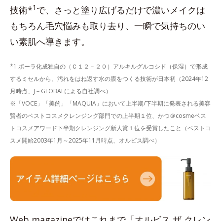
1
技術*
で、さっと塗り広げるだけで濃いメイクは
もちろん毛穴悩みも取り去り、一瞬で気持ちのい
い素肌へ導きます。
*1 ポーラ化成独自の（Ｃ１２－２０）アルキルグルコシド（保湿）で形成
するミセルから、汚れをはね返す水の膜をつくる技術が日本初（2024年12
月時点、J－GLOBALによる自社調べ）
※「VOCE」「美的」「MAQUIA」において上半期/下半期に発表される美容
賢者のベストコスメクレンジング部門での上半期１位、かつ＠cosmeベス
トコスメアワード下半期クレンジング新人賞１位を受賞したこと（ベストコ
スメ開始2003年1月～2025年11月時点、オルビス調べ）
Web magazineではこれまで「オルビス ザ クレン