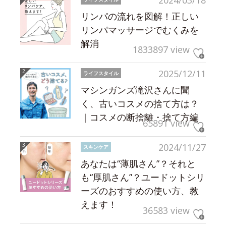
2024/03/18
リンパの流れを図解！正しい
リンパマッサージでむくみを
解消
1833897 view
2025/12/11
ライフスタイル
マシンガンズ滝沢さんに聞
く、古いコスメの捨て方は？
｜コスメの断捨離・捨て方編
65891 view
2024/11/27
スキンケア
あなたは“薄肌さん”？それと
も“厚肌さん”？ユードットシリ
ーズのおすすめの使い方、教
えます！
36583 view