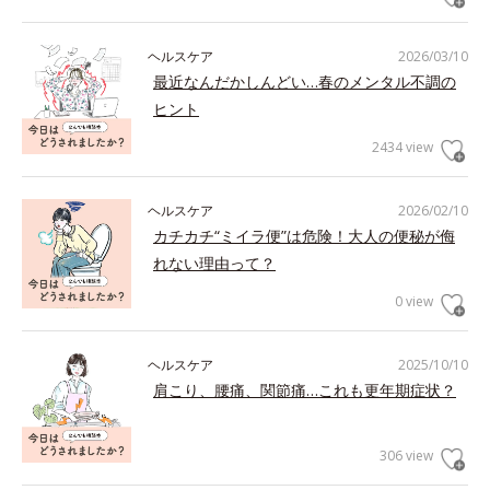
ヘルスケア
2026/03/10
最近なんだかしんどい…春のメンタル不調の
ヒント
2434 view
ヘルスケア
2026/02/10
カチカチ“ミイラ便”は危険！大人の便秘が侮
れない理由って？
0 view
ヘルスケア
2025/10/10
肩こり、腰痛、関節痛…これも更年期症状？
306 view