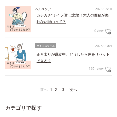
ヘルスケア
2026/02/10
カチカチ“ミイラ便”は危険！大人の便秘が侮
れない理由って？
0 view
2026/01/09
ライフスタイル
正月太りが継続中。どうしたら体をリセット
できる？
1691 view
前へ
1
2
3
次へ
カテゴリで探す