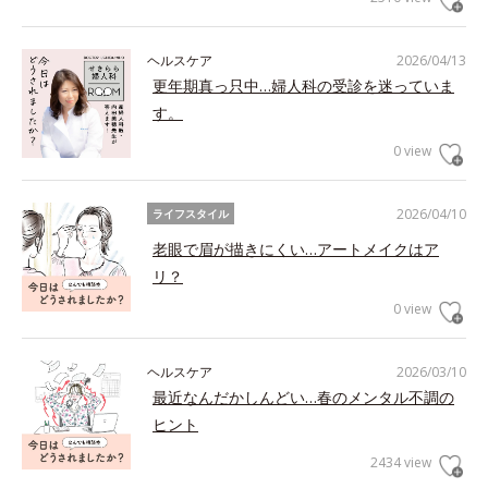
ヘルスケア
2026/04/13
更年期真っ只中…婦人科の受診を迷っていま
す。
0 view
2026/04/10
ライフスタイル
老眼で眉が描きにくい…アートメイクはア
リ？
0 view
ヘルスケア
2026/03/10
最近なんだかしんどい…春のメンタル不調の
ヒント
2434 view