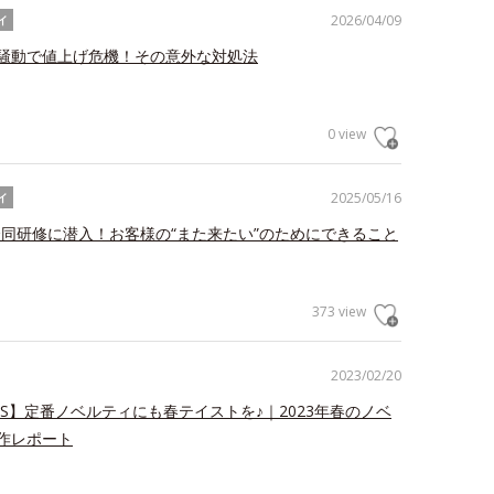
2026/04/09
イ
騒動で値上げ危機！その意外な対処法
0 view
2025/05/16
イ
合同研修に潜入！お客様の“また来たい”のためにできること
373 view
2023/02/20
WS】定番ノベルティにも春テイストを♪｜2023年春のノベ
作レポート