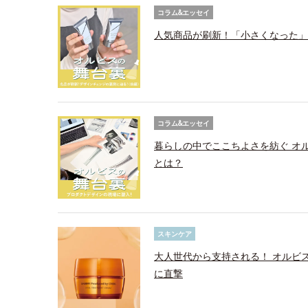
コラム&エッセイ
人気商品が刷新！「小さくなった」
コラム&エッセイ
暮らしの中でここちよさを紡ぐ オ
とは？
スキンケア
大人世代から支持される！ オルビ
に直撃