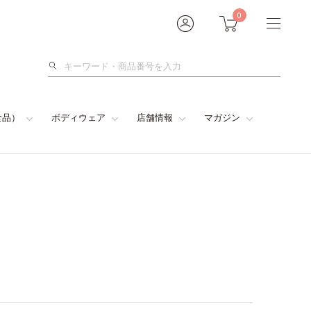
0
検
索
食品）
ボディウェア
店舗情報
マガジン