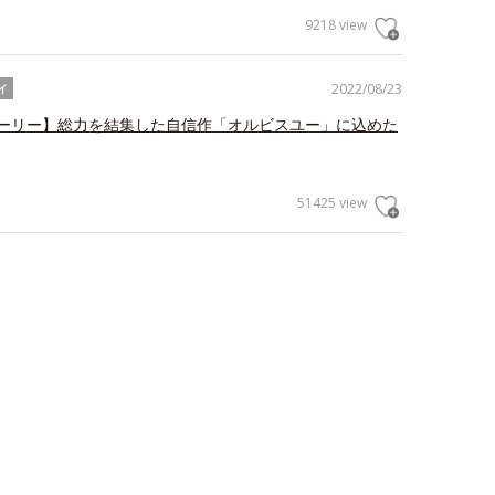
9218 view
2022/08/23
イ
ーリー】総力を結集した自信作「オルビスユー」に込めた
51425 view