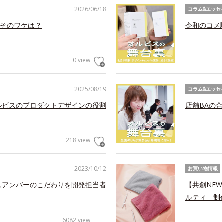
2026/06/18
コラム&エッセ
そのワケは？
令和のコメ
0 view
2025/08/19
コラム&エッセ
ルビスのプロダクトデザインの役割
店舗BAの
218 view
2023/10/12
お買い物情報
スアンバーのこだわりを開発担当者
【共創NE
ルティ 制
6082 view