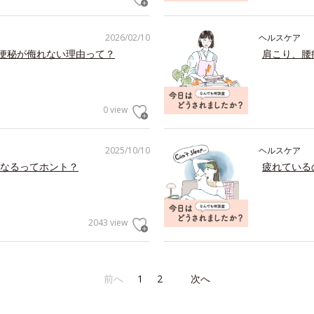
2026/02/10
ヘルスケア
の便秘が侮れない理由って？
肩こり、腰
0 view
2025/10/10
ヘルスケア
なるってホント？
疲れている
2043 view
前へ
1
2
次へ