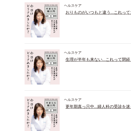
ヘルスケア
おりものがいつもと違う…これって
ヘルスケア
生理が半年も来ない…これって閉経
ヘルスケア
更年期真っ只中…婦人科の受診を迷