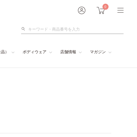
0
検
索
食品）
ボディウェア
店舗情報
マガジン