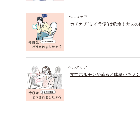
ヘルスケア
カチカチ“ミイラ便”は危険！大人
ヘルスケア
女性ホルモンが減ると体臭がキツく