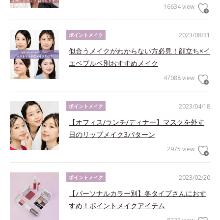
16634 view
2023/08/31
ポイントメイク
似合うメイクがわからない方必見！顔立ち×イ
エベブルベ別おすすめメイク
47088 view
2023/04/18
ポイントメイク
【オフィス/ランチ/ディナー】マスクを外す
日のリップメイク3パターン
2975 view
2023/02/20
ポイントメイク
【パーソナルカラー別】冬タイプさんにおす
すめ！ポイントメイクアイテム