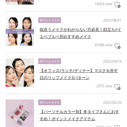
16634 view
2023/08/31
ポイントメイク
似合うメイクがわからない方必見！顔立ち×イ
エベブルベ別おすすめメイク
47088 view
2023/04/18
ポイントメイク
【オフィス/ランチ/ディナー】マスクを外す
日のリップメイク3パターン
2975 view
2023/02/20
ポイントメイク
【パーソナルカラー別】冬タイプさんにおす
すめ！ポイントメイクアイテム