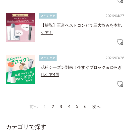
2026/04/27
スキンケア
【解説】王道ベストコンビで三大悩みを本気
ケア！
2026/03/26
スキンケア
花粉シーズン到来！今すぐブロック＆ゆらぎ
肌ケア4選
前へ
1
2
3
4
5
6
次へ
カテゴリで探す