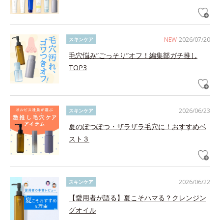
NEW
2026/07/20
スキンケア
毛穴悩み”ごっそり”オフ！編集部ガチ推し
TOP3
2026/06/23
スキンケア
夏のぽつぽつ・ザラザラ毛穴に！おすすめベ
スト３
2026/06/22
スキンケア
【愛用者が語る】夏こそハマる？クレンジン
グオイル