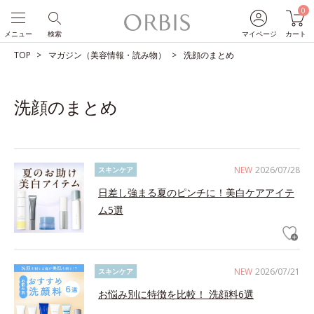
0
メニュー
検索
マイページ
カート
TOP
マガジン（美容情報・読み物）
洗顔のまとめ
洗顔のまとめ
NEW
2026/07/28
スキンケア
日差し強まる夏のピンチに！美白ケアアイテ
ム5選
NEW
2026/07/21
スキンケア
お悩み別に特徴を比較！ 洗顔料6選