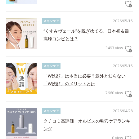
2026/05/15
スキンケア
“くすみヴェール”を脱ぎ捨てる、日本初＆最
高峰コンビとは？
3493 view
2026/05/15
スキンケア
「W洗顔」は本当に必要？意外と知らない
「W洗顔」のメリットとは
7660 view
2026/04/28
スキンケア
クチコミ高評価！オルビスの毛穴ケアランキ
ング
0 view