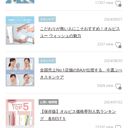
17357 view
2024/09/27
スキンケア
こだわりが無い人にこそおすすめ！オルビス
ユー ウォッシュの魅力
2327 view
2024/08/30
スキンケア
全国売上No.1店舗のBAが伝授する、今選ぶべ
きスキンケア
5628 view
2024/07/22
お買い物情報
【保存版】オルビス価格帯別人気ランキン
グ 各BEST５
23297 view