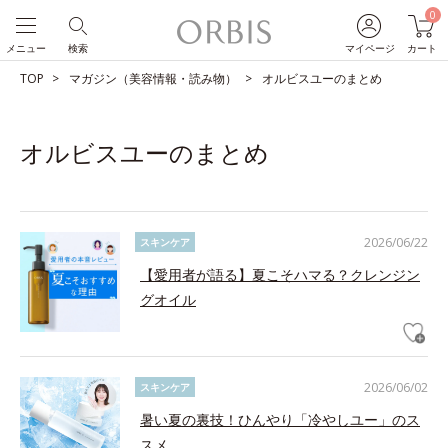
0
メニュー
検索
マイページ
カート
TOP
マガジン（美容情報・読み物）
オルビスユーのまとめ
オルビスユーのまとめ
2026/06/22
スキンケア
【愛用者が語る】夏こそハマる？クレンジン
グオイル
2026/06/02
スキンケア
暑い夏の裏技！ひんやり「冷やしユー」のス
スメ