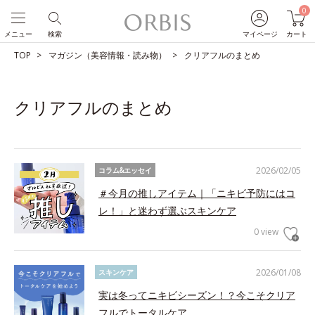
0
メニュー
検索
マイページ
カート
TOP
マガジン（美容情報・読み物）
クリアフルのまとめ
クリアフルのまとめ
2026/02/05
コラム&エッセイ
＃今月の推しアイテム｜「ニキビ予防にはコ
レ！」と迷わず選ぶスキンケア
0 view
2026/01/08
スキンケア
実は冬ってニキビシーズン！？今こそクリア
フルでトータルケア