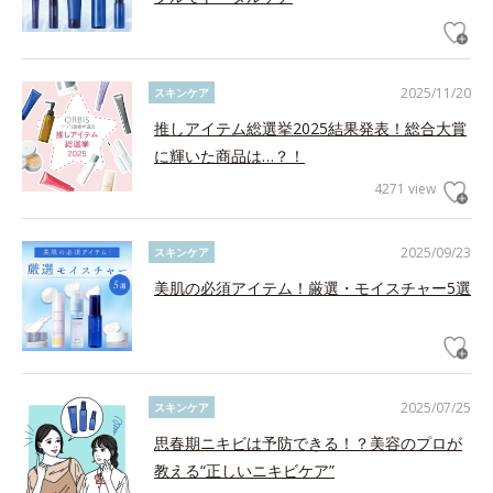
2025/11/20
スキンケア
推しアイテム総選挙2025結果発表！総合大賞
に輝いた商品は…？！
4271 view
2025/09/23
スキンケア
美肌の必須アイテム！厳選・モイスチャー5選
2025/07/25
スキンケア
思春期ニキビは予防できる！？美容のプロが
教える“正しいニキビケア”