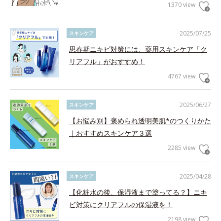
1370 view
2025/07/25
スキンケア
思春期ニキビ対策には、薬用スキンケア「ク
リアフル」がおすすめ！
4767 view
2025/06/27
スキンケア
【お悩み別】褒められ透明美肌*のつくりかた
｜おすすめスキンケア３選
2285 view
2025/04/28
スキンケア
【化粧水の後、保湿液まで塗ってる？】ニキ
ビ対策にクリアフルの保湿液を！
2198 view