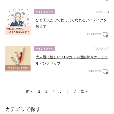
2022/10/14
ポイントメイク
ひと工夫だけで秋っぽくなれるアイメイクを
教えて！
1530 view
2022/09/27
ポイントメイク
大人唇に嬉しい！UVカット機能付きナチュラ
ルピンクリップ
9648 view
前へ
2
3
4
5
6
7
次へ
カテゴリで探す