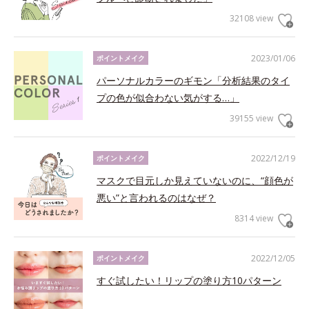
32108 view
2023/01/06
ポイントメイク
パーソナルカラーのギモン「分析結果のタイ
プの色が似合わない気がする…」
39155 view
2022/12/19
ポイントメイク
マスクで目元しか見えていないのに、“顔色が
悪い”と言われるのはなぜ？
8314 view
2022/12/05
ポイントメイク
すぐ試したい！リップの塗り方10パターン