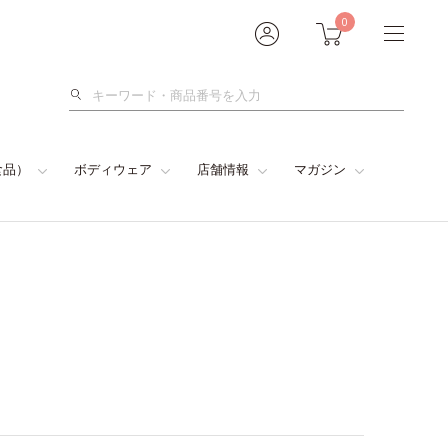
0
検
索
食品）
ボディウェア
店舗情報
マガジン