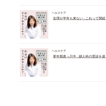
ヘルスケア
生理が半年も来ない…これって閉経
ヘルスケア
更年期真っ只中…婦人科の受診を迷