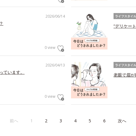
2026/06/14
ライフスタイ
？
“デリケー
0 view
2026/04/13
ライフスタイ
っています。
老眼で眉が
0 view
前へ
1
2
3
4
5
6
次へ