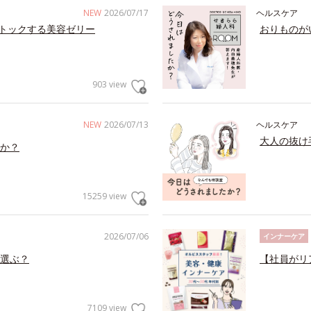
NEW
2026/07/17
ヘルスケア
トックする美容ゼリー
おりものが
903 view
NEW
2026/07/13
ヘルスケア
大人の抜け
か？
15259 view
2026/07/06
インナーケア
選ぶ？
【社員がリ
7109 view