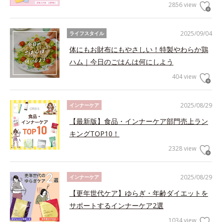
2856 view
2025/09/04
ライフスタイル
体にもお財布にもやさしい！特製やわらか鶏
ハム｜今日のごはんは何にしよう
404 view
2025/08/29
インナーケア
【最新版】食品・インナーケア部門売上ラン
キングTOP10！
2328 view
2025/08/29
インナーケア
【更年世代ケア】ゆらぎ・年齢ダイエットを
サポートするインナーケア2選
1034 view