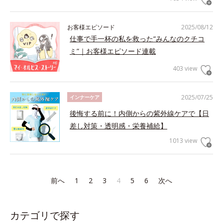
お客様エピソード
2025/08/12
仕事で手一杯の私を救った“みんなのクチコ
ミ”｜お客様エピソード連載
403 view
2025/07/25
インナーケア
後悔する前に！内側からの紫外線ケアで【日
差し対策・透明感・栄養補給】
1013 view
前へ
1
2
3
4
5
6
次へ
カテゴリで探す