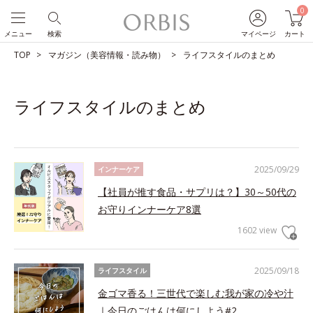
0
メニュー
検索
マイページ
カート
TOP
マガジン（美容情報・読み物）
ライフスタイルのまとめ
ライフスタイルのまとめ
2025/09/29
インナーケア
【社員が推す食品・サプリは？】30～50代の
お守りインナーケア8選
1602 view
2025/09/18
ライフスタイル
金ゴマ香る！三世代で楽しむ我が家の冷や汁
｜今日のごはんは何にしよう#2