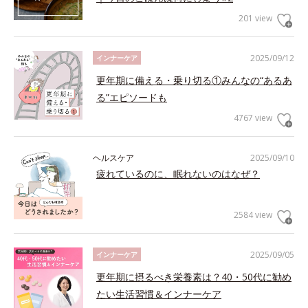
201 view
2025/09/12
インナーケア
更年期に備える・乗り切る①みんなの“あるあ
る”エピソードも
4767 view
ヘルスケア
2025/09/10
疲れているのに、眠れないのはなぜ？
2584 view
2025/09/05
インナーケア
更年期に摂るべき栄養素は？40・50代に勧め
たい生活習慣＆インナーケア