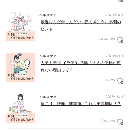
ヘルスケア
2026/03/10
最近なんだかしんどい…春のメンタル不調の
ヒント
2434 view
ヘルスケア
2026/02/10
カチカチ“ミイラ便”は危険！大人の便秘が侮
れない理由って？
0 view
ヘルスケア
2025/10/10
肩こり、腰痛、関節痛…これも更年期症状？
306 view