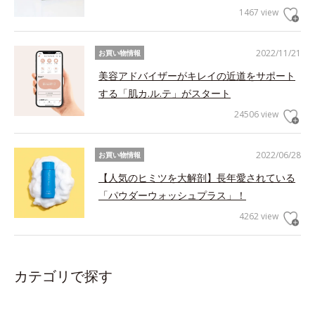
1467 view
2022/11/21
お買い物情報
美容アドバイザーがキレイの近道をサポート
する「肌カ.ル.テ」がスタート
24506 view
2022/06/28
お買い物情報
【人気のヒミツを大解剖】長年愛されている
「パウダーウォッシュプラス」！
4262 view
カテゴリで探す