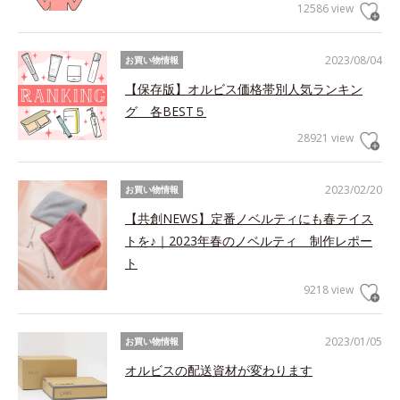
12586 view
2023/08/04
お買い物情報
【保存版】オルビス価格帯別人気ランキン
グ 各BEST５
28921 view
2023/02/20
お買い物情報
【共創NEWS】定番ノベルティにも春テイス
トを♪｜2023年春のノベルティ 制作レポー
ト
9218 view
2023/01/05
お買い物情報
オルビスの配送資材が変わります