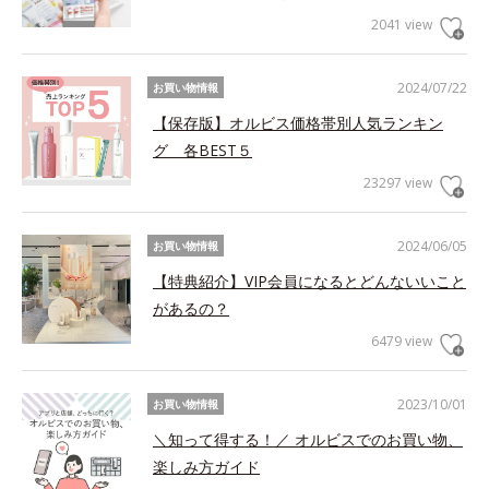
2041 view
2024/07/22
お買い物情報
【保存版】オルビス価格帯別人気ランキン
グ 各BEST５
23297 view
2024/06/05
お買い物情報
【特典紹介】VIP会員になるとどんないいこと
があるの？
6479 view
2023/10/01
お買い物情報
＼知って得する！／ オルビスでのお買い物、
楽しみ方ガイド