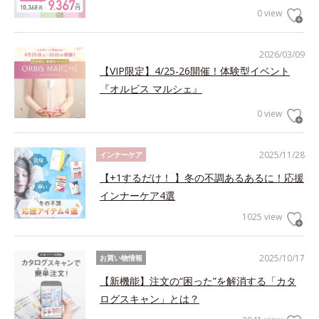
0 view
2026/03/09
【VIP限定】4/25-26開催！体験型イベント
『オルビス マルシェ』
0 view
2025/11/28
インナーケア
【+1するだけ！ 】冬の不調あるあるに！応援
インナーケア4選
1025 view
2025/10/17
お買い物情報
【新機能】注文の“困った”を解消する「カタ
ログスキャン」とは？