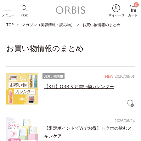
0
メニュー
検索
マイページ
カート
TOP
マガジン（美容情報・読み物）
お買い物情報のまとめ
お買い物情報のまとめ
NEW
2026/08/01
お買い物情報
【8月】ORBIS お買い物カレンダー
2026/06/24
【限定ポイントでWでお得】トクホの飲むス
キンケア