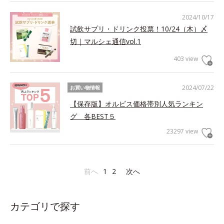
2024/10/17
試飲サプリ・ドリンク投票！10/24（木）〆
切｜マルシェ通信vol.1
403 view
2024/07/22
お買い物情報
【保存版】オルビス価格帯別人気ランキン
グ 各BEST５
23297 view
前へ
1
2
次へ
カテゴリで探す