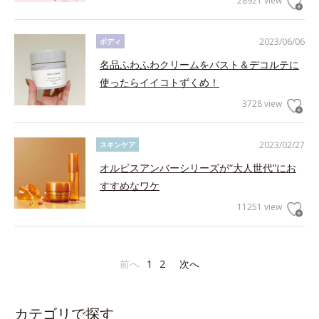
28921 view
2023/06/06
ボディ
名品ふわふわクリームをバスト＆デコルテに
使ったらイイコトずくめ！
3728 view
2023/02/27
スキンケア
オルビスアンバーシリーズが“大人世代”にお
すすめなワケ
11251 view
前へ
1
2
次へ
カテゴリで探す