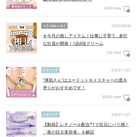
3409 view
2025/09/05
コラム&エッセイ
＃今月の推しアイテム｜仕事に子育て…多忙
な社員が開発！1品6役クリーム
242 view
2024/11/27
スキンケア
“薄肌さん”はユードットモイスチャーの置き
塗りがおすすめです！
36583 view
2024/11/21
スキンケア
【動画】レチノール配合*1で目元にハリ感！
「夜の目元美容液」を解説