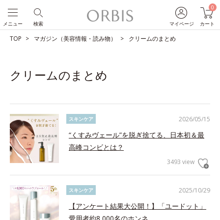
0
メニュー
検索
マイページ
カート
TOP
マガジン（美容情報・読み物）
クリームのまとめ
クリームのまとめ
2026/05/15
スキンケア
“くすみヴェール”を脱ぎ捨てる、日本初＆最
高峰コンビとは？
3493 view
2025/10/29
スキンケア
【アンケート結果大公開！】「ユードット」
愛用者約8,000名のホンネ