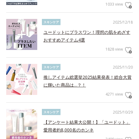
1033 view
2025/12/18
スキンケア
ユードットにプラスワン！理想の肌をめざす
おすすめアイテム4選
1828 view
2025/11/20
スキンケア
推しアイテム総選挙2025結果発表！総合大賞
に輝いた商品は…？！
4271 view
2025/10/29
スキンケア
【アンケート結果大公開！】「ユードット」
愛用者約8,000名のホンネ