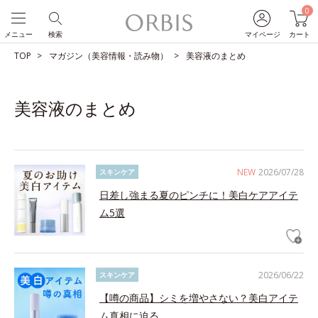
0
メニュー
検索
マイページ
カート
TOP
マガジン（美容情報・読み物）
美容液のまとめ
美容液のまとめ
NEW
2026/07/28
スキンケア
日差し強まる夏のピンチに！美白ケアアイテ
ム5選
2026/06/22
スキンケア
【噂の商品】シミを増やさない？美白アイテ
ム真相に迫る