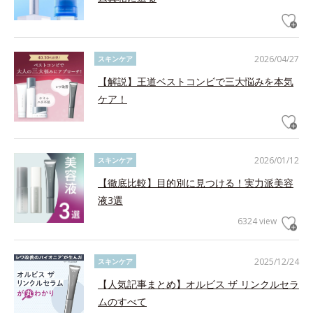
2026/04/27
スキンケア
【解説】王道ベストコンビで三大悩みを本気
ケア！
2026/01/12
スキンケア
【徹底比較】目的別に見つける！実力派美容
液3選
6324 view
2025/12/24
スキンケア
【人気記事まとめ】オルビス ザ リンクルセラ
ムのすべて