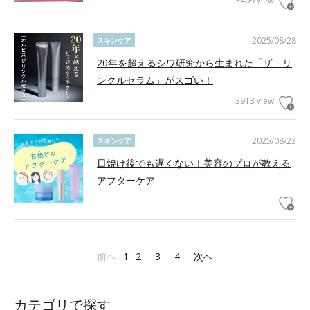
3409 view
2025/08/28
スキンケア
20年を超えるシワ研究から生まれた「ザ リ
ンクルセラム」がスゴい！
3913 view
2025/08/23
スキンケア
日焼け後でも遅くない！美容のプロが教える
アフターケア
前へ
1
2
3
4
次へ
カテゴリで探す