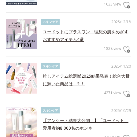
1033 view
2025/12/18
スキンケア
ユードットにプラスワン！理想の肌をめざす
おすすめアイテム4選
1828 view
2025/11/20
スキンケア
推しアイテム総選挙2025結果発表！総合大賞
に輝いた商品は…？！
4271 view
2025/10/29
スキンケア
【アンケート結果大公開！】「ユードット」
愛用者約8,000名のホンネ