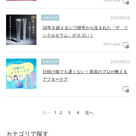
3409 view
2025/08/28
スキンケア
20年を超えるシワ研究から生まれた「ザ リ
ンクルセラム」がスゴい！
3913 view
2025/08/23
スキンケア
日焼け後でも遅くない！美容のプロが教える
アフターケア
前へ
1
2
3
4
次へ
カテゴリで探す