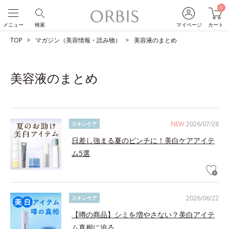
0
メニュー
検索
マイページ
カート
TOP
マガジン（美容情報・読み物）
美容液のまとめ
美容液のまとめ
NEW
2026/07/28
スキンケア
日差し強まる夏のピンチに！美白ケアアイテ
ム5選
2026/06/22
スキンケア
【噂の商品】シミを増やさない？美白アイテ
ム真相に迫る