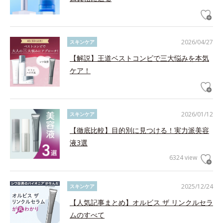
2026/04/27
スキンケア
【解説】王道ベストコンビで三大悩みを本気
ケア！
2026/01/12
スキンケア
【徹底比較】目的別に見つける！実力派美容
液3選
6324 view
2025/12/24
スキンケア
【人気記事まとめ】オルビス ザ リンクルセラ
ムのすべて