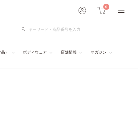
0
検
索
食品）
ボディウェア
店舗情報
マガジン