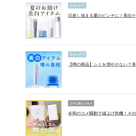
スキンケア
日差し強まる夏のピンチに！美白ケ
スキンケア
【噂の商品】シミを増やさない？美
コラム&エッセイ
令和のコメ騒動で値上げ危機！その