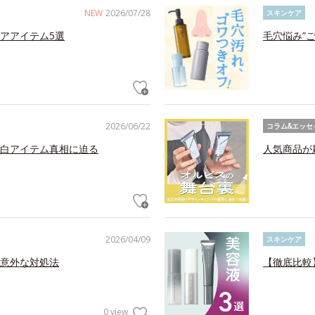
NEW
2026/07/28
スキンケア
アアイテム5選
毛穴悩み”
2026/06/22
コラム&エッセ
白アイテム真相に迫る
人気商品が
2026/04/09
スキンケア
意外な対処法
【徹底比較
0 view