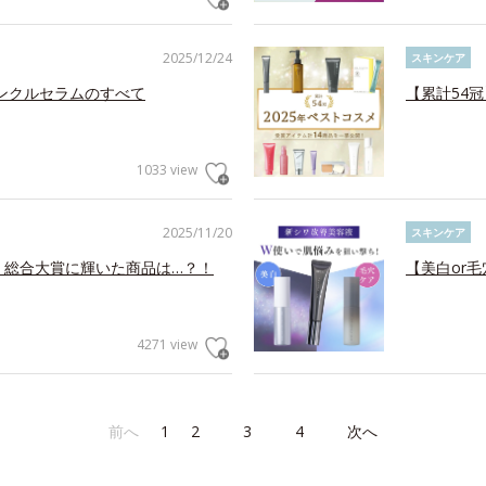
2025/12/24
スキンケア
リンクルセラムのすべて
【累計54
1033 view
2025/11/20
スキンケア
！総合大賞に輝いた商品は…？！
【美白or
4271 view
前へ
1
2
3
4
次へ