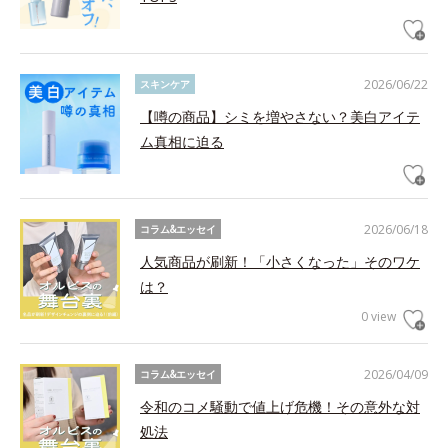
2026/06/22
スキンケア
【噂の商品】シミを増やさない？美白アイテ
ム真相に迫る
2026/06/18
コラム&エッセイ
人気商品が刷新！「小さくなった」そのワケ
は？
0 view
2026/04/09
コラム&エッセイ
令和のコメ騒動で値上げ危機！その意外な対
処法