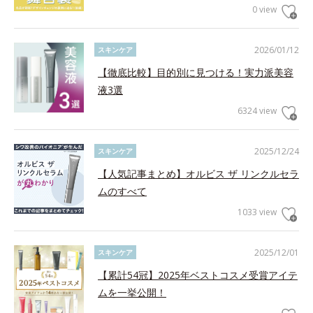
0 view
2026/01/12
スキンケア
【徹底比較】目的別に見つける！実力派美容
液3選
6324 view
2025/12/24
スキンケア
【人気記事まとめ】オルビス ザ リンクルセラ
ムのすべて
1033 view
2025/12/01
スキンケア
【累計54冠】2025年ベストコスメ受賞アイテ
ムを一挙公開！