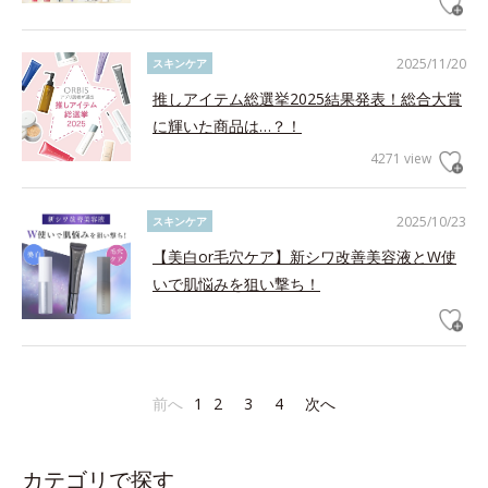
2025/11/20
スキンケア
推しアイテム総選挙2025結果発表！総合大賞
に輝いた商品は…？！
4271 view
2025/10/23
スキンケア
【美白or毛穴ケア】新シワ改善美容液とW使
いで肌悩みを狙い撃ち！
前へ
1
2
3
4
次へ
カテゴリで探す