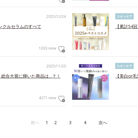
2025/12/24
スキンケア
リンクルセラムのすべて
【累計54
1033 view
2025/11/20
スキンケア
！総合大賞に輝いた商品は…？！
【美白or
4271 view
前へ
1
2
3
4
次へ