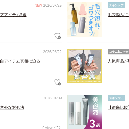
NEW
2026/07/28
スキンケア
アアイテム5選
毛穴悩み”
2026/06/22
コラム&エッセ
白アイテム真相に迫る
人気商品が
2026/04/09
スキンケア
意外な対処法
【徹底比較
0 view