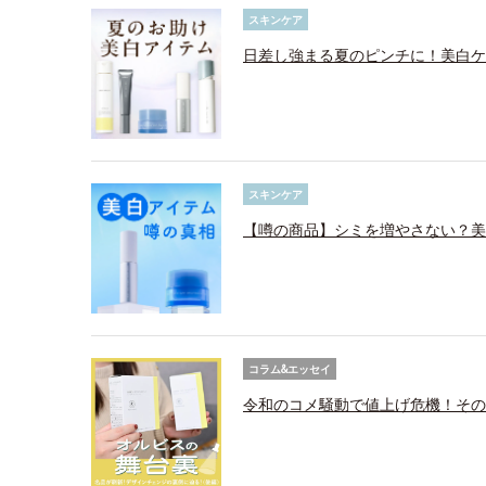
スキンケア
日差し強まる夏のピンチに！美白ケ
スキンケア
【噂の商品】シミを増やさない？美
コラム&エッセイ
令和のコメ騒動で値上げ危機！その