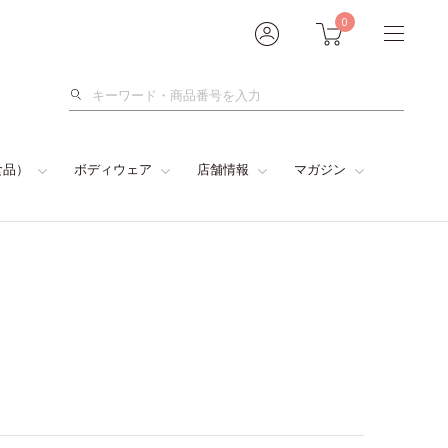
0
検
索
食品）
ボディウェア
店舗情報
マガジン