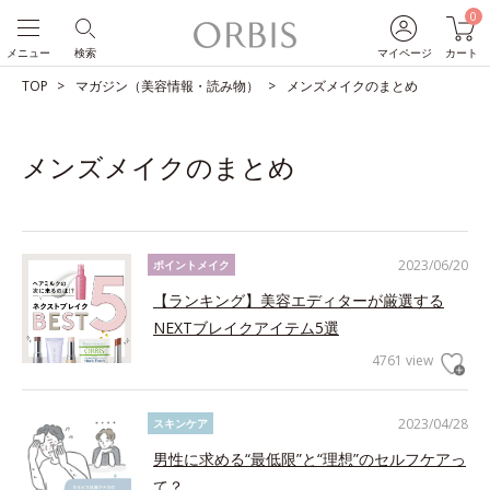
0
メニュー
検索
マイページ
カート
TOP
マガジン（美容情報・読み物）
メンズメイクのまとめ
メンズメイクのまとめ
2023/06/20
ポイントメイク
【ランキング】美容エディターが厳選する
NEXTブレイクアイテム5選
4761 view
2023/04/28
スキンケア
男性に求める“最低限”と“理想”のセルフケアっ
て？