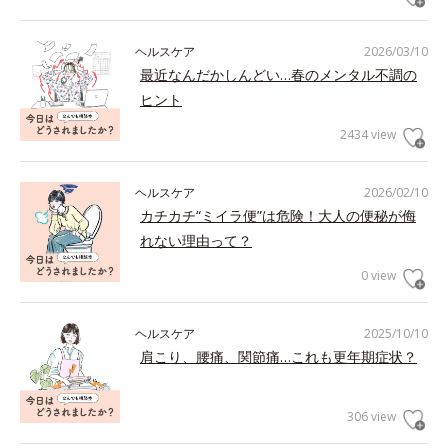
ヘルスケア
2026/03/10
最近なんだかしんどい…春のメンタル不調の
ヒント
2434 view
ヘルスケア
2026/02/10
カチカチ“ミイラ便”は危険！大人の便秘が侮
れない理由って？
0 view
ヘルスケア
2025/10/10
肩こり、腰痛、関節痛…これも更年期症状？
306 view