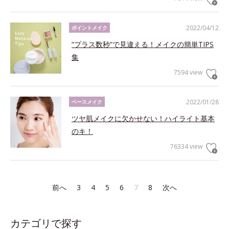
2022/04/12
ポイントメイク
“プラス数秒”で見違える！メイクの簡単TIPS
集
7594 view
2022/01/28
ベースメイク
ツヤ肌メイクに欠かせない！ハイライト基本
のキ！
76334 view
前へ
3
4
5
6
7
8
次へ
カテゴリで探す