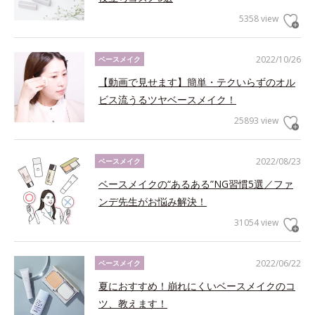
5358 view
2022/10/26
ベースメイク
【動画で見せます】簡単・テクいらずのオル
ビス流うるツヤベースメイク！
25893 view
2022/08/23
ベースメイク
ベースメイクの“あるある”NG習慣5選／ファ
ンデ先生がお悩み解決！
31054 view
2022/06/22
ベースメイク
夏におすすめ！崩れにくいベースメイクのコ
ツ、教えます！