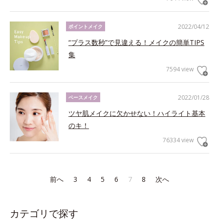
2022/04/12
ポイントメイク
“プラス数秒”で見違える！メイクの簡単TIPS
集
7594 view
2022/01/28
ベースメイク
ツヤ肌メイクに欠かせない！ハイライト基本
のキ！
76334 view
前へ
3
4
5
6
7
8
次へ
カテゴリで探す