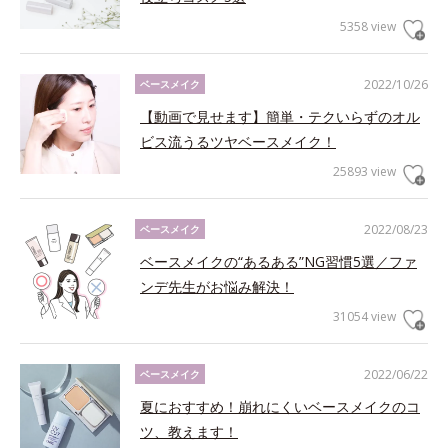
5358 view
2022/10/26
ベースメイク
【動画で見せます】簡単・テクいらずのオル
ビス流うるツヤベースメイク！
25893 view
2022/08/23
ベースメイク
ベースメイクの“あるある”NG習慣5選／ファ
ンデ先生がお悩み解決！
31054 view
2022/06/22
ベースメイク
夏におすすめ！崩れにくいベースメイクのコ
ツ、教えます！