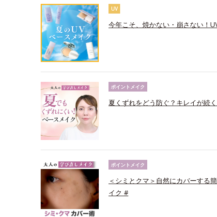
UV
今年こそ、焼かない・崩さない！U
ポイントメイク
夏くずれをどう防ぐ？キレイが続く
ポイントメイク
＜シミとクマ＞自然にカバーする簡
イク #