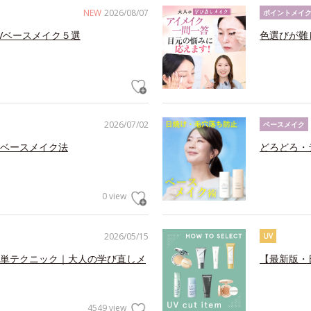
NEW
2026/08/07
ポイントメイ
Vベースメイク５選
色選びが難
2026/07/02
ベースメイク
ベースメイク法
どろどろ・
0 view
2026/05/15
UV
単テクニック｜大人の学び直しメ
【最新版・
4549 view