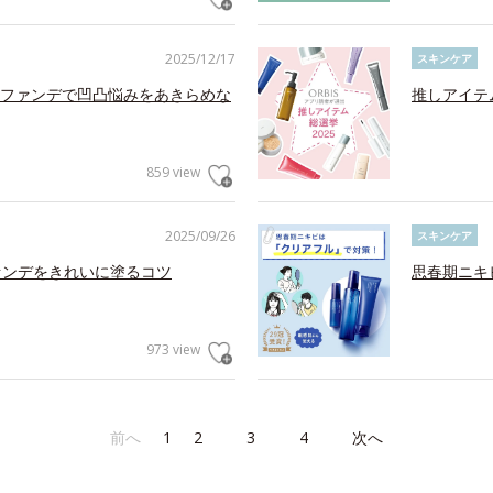
2025/12/17
スキンケア
ファンデで凹凸悩みをあきらめな
推しアイテ
859 view
2025/09/26
スキンケア
ァンデをきれいに塗るコツ
思春期ニキ
973 view
前へ
1
2
3
4
次へ