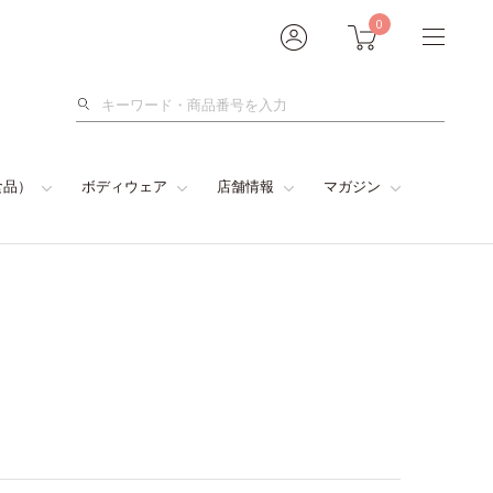
0
検
索
食品）
ボディウェア
店舗情報
マガジン