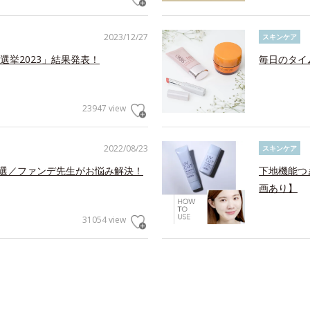
2023/12/27
スキンケア
挙2023」結果発表！
毎日のタイ
23947 view
2022/08/23
スキンケア
5選／ファンデ先生がお悩み解決！
下地機能つ
画あり】
31054 view