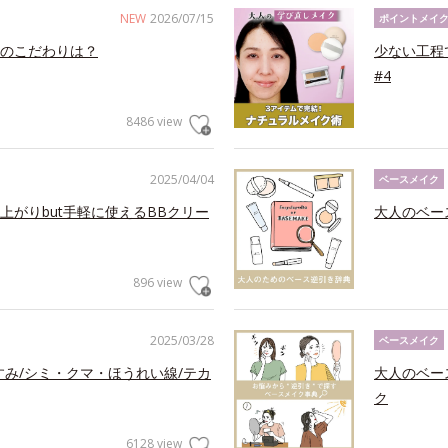
NEW
2026/07/15
ポイントメイ
のこだわりは？
少ない工程
#4
8486 view
2025/04/04
ベースメイク
がりbut手軽に使えるBBクリー
大人のベー
896 view
2025/03/28
ベースメイク
すみ/シミ・クマ・ほうれい線/テカ
大人のベー
ク
6128 view