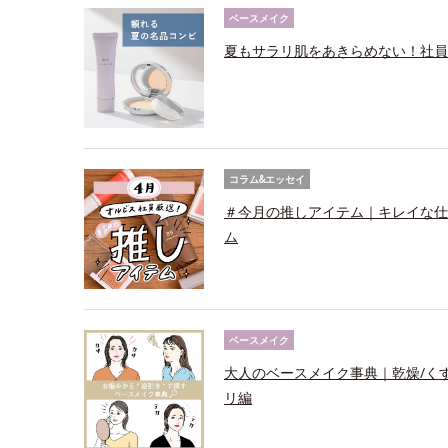
ベースメイク
夏もサラリ肌をあきらめない！社員
コラム&エッセイ
＃今月の推しアイテム｜キレイな仕上
ム
ベースメイク
大人のベースメイク事典｜乾燥/く
リ編