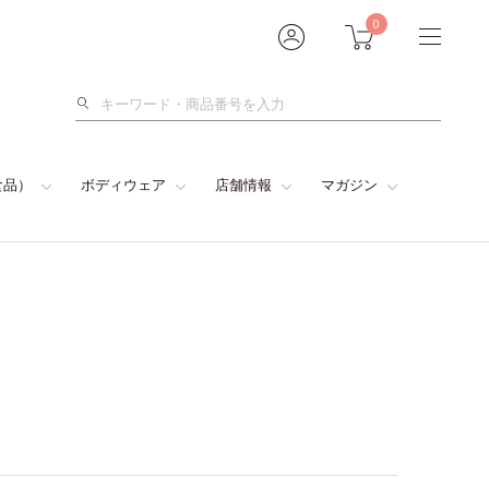
0
検
索
食品）
ボディウェア
店舗情報
マガジン