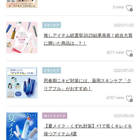
0 view
2025/11/20
スキンケア
推しアイテム総選挙2025結果発表！総合大賞
に輝いた商品は…？！
4271 view
2025/07/25
スキンケア
思春期ニキビ対策には、薬用スキンケア「ク
リアフル」がおすすめ！
4767 view
2025/05/26
ポイントメイク
【夏メイク・くずれ対策】+1で長くキレイを
保つアイテム4選