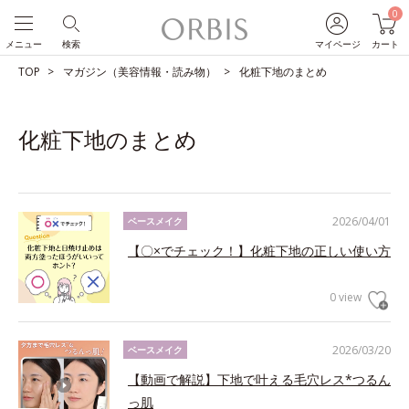
0
メニュー
検索
マイページ
カート
TOP
マガジン（美容情報・読み物）
化粧下地のまとめ
化粧下地のまとめ
2026/04/01
ベースメイク
【〇×でチェック！】化粧下地の正しい使い方
0 view
2026/03/20
ベースメイク
【動画で解説】下地で叶える毛穴レス*つるん
っ肌