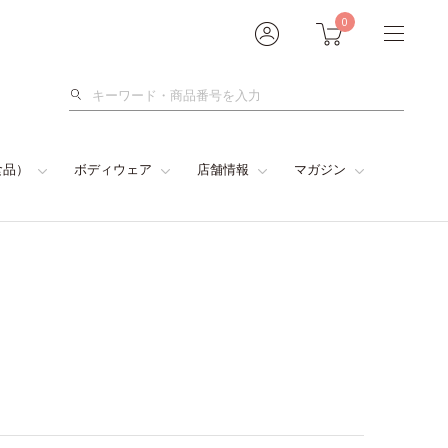
0
検
索
食品）
ボディウェア
店舗情報
マガジン