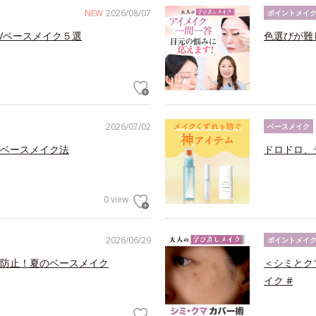
NEW
2026/08/07
ポイントメイ
Vベースメイク５選
色選びが難
2026/07/02
ベースメイク
ベースメイク法
ドロドロ、
0 view
2026/06/29
ポイントメイ
防止！夏のベースメイク
＜シミとク
イク #