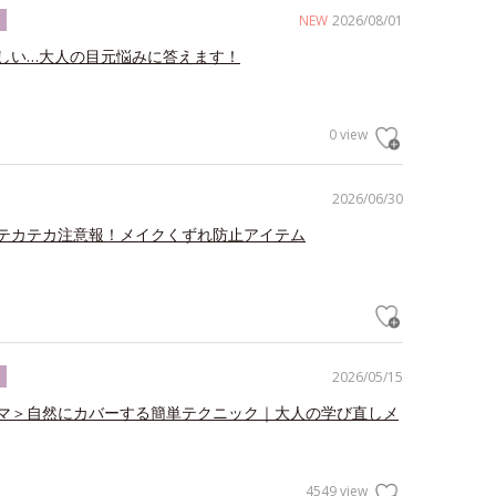
NEW
2026/08/01
ク
しい…大人の目元悩みに答えます！
0 view
2026/06/30
テカテカ注意報！メイクくずれ防止アイテム
2026/05/15
ク
マ＞自然にカバーする簡単テクニック｜大人の学び直しメ
4549 view