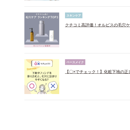
スキンケア
クチコミ高評価！オルビスの毛穴ケ
ベースメイク
【〇×でチェック！】化粧下地の正