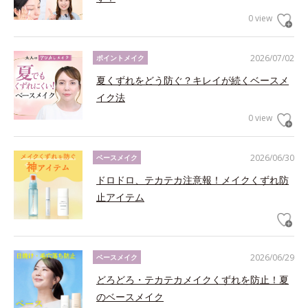
0 view
2026/07/02
ポイントメイク
夏くずれをどう防ぐ？キレイが続くベースメ
イク法
0 view
2026/06/30
ベースメイク
ドロドロ、テカテカ注意報！メイクくずれ防
止アイテム
2026/06/29
ベースメイク
どろどろ・テカテカメイクくずれを防止！夏
のベースメイク