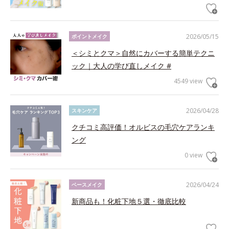
2026/05/15
ポイントメイク
＜シミとクマ＞自然にカバーする簡単テクニ
ック｜大人の学び直しメイク #
4549 view
2026/04/28
スキンケア
クチコミ高評価！オルビスの毛穴ケアランキ
ング
0 view
2026/04/24
ベースメイク
新商品も！化粧下地５選・徹底比較