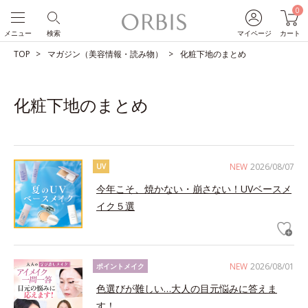
0
メニュー
検索
マイページ
カート
TOP
マガジン（美容情報・読み物）
化粧下地のまとめ
化粧下地のまとめ
NEW
2026/08/07
UV
今年こそ、焼かない・崩さない！UVベースメ
イク５選
NEW
2026/08/01
ポイントメイク
色選びが難しい…大人の目元悩みに答えま
す！