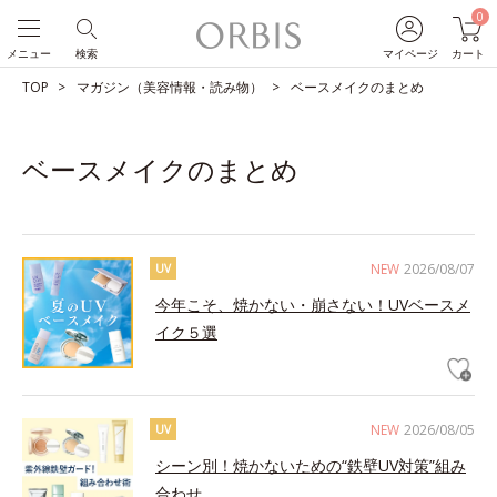
0
メニュー
検索
マイページ
カート
TOP
マガジン（美容情報・読み物）
ベースメイクのまとめ
ベースメイクのまとめ
NEW
2026/08/07
UV
今年こそ、焼かない・崩さない！UVベースメ
イク５選
NEW
2026/08/05
UV
シーン別！焼かないための“鉄壁UV対策”組み
合わせ