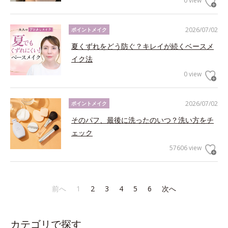
0 view
2026/07/02
ポイントメイク
夏くずれをどう防ぐ？キレイが続くベースメ
イク法
0 view
2026/07/02
ポイントメイク
そのパフ、最後に洗ったのいつ？洗い方をチ
ェック
57606 view
前へ
1
2
3
4
5
6
次へ
カテゴリで探す