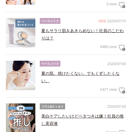
0 view
NEW
2026/07/15
ベースメイク
夏もサラリ肌をあきらめない！社員のこだわ
りは？
8486 view
2026/07/03
ベースメイク
夏の肌、焼けたくない。でもくずしたくな
い。
5471 view
2026/07/03
コラム&エッセイ
美白ケアしたいけどベタつきは嫌！社員の推
し美容液