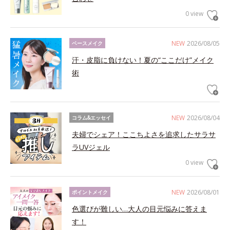
0 view
NEW
2026/08/05
ベースメイク
汗・皮脂に負けない！夏の“ここだけ”メイク
術
NEW
2026/08/04
コラム&エッセイ
夫婦でシェア！ここちよさを追求したサラサ
ラUVジェル
0 view
NEW
2026/08/01
ポイントメイク
色選びが難しい…大人の目元悩みに答えま
す！