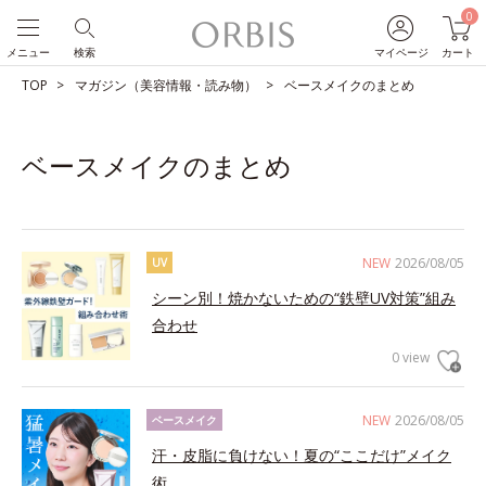
0
メニュー
検索
マイページ
カート
TOP
マガジン（美容情報・読み物）
ベースメイクのまとめ
ベースメイクのまとめ
NEW
2026/08/05
UV
シーン別！焼かないための“鉄壁UV対策”組み
合わせ
0 view
NEW
2026/08/05
ベースメイク
汗・皮脂に負けない！夏の“ここだけ”メイク
術