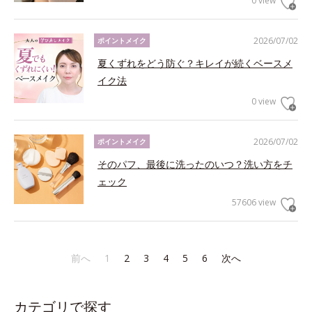
0 view
2026/07/02
ポイントメイク
夏くずれをどう防ぐ？キレイが続くベースメ
イク法
0 view
2026/07/02
ポイントメイク
そのパフ、最後に洗ったのいつ？洗い方をチ
ェック
57606 view
前へ
1
2
3
4
5
6
次へ
カテゴリで探す