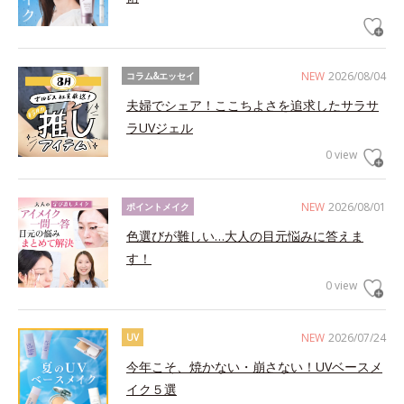
NEW
2026/08/04
コラム&エッセイ
夫婦でシェア！ここちよさを追求したサラサ
ラUVジェル
0 view
NEW
2026/08/01
ポイントメイク
色選びが難しい…大人の目元悩みに答えま
す！
0 view
NEW
2026/07/24
UV
今年こそ、焼かない・崩さない！UVベースメ
イク５選