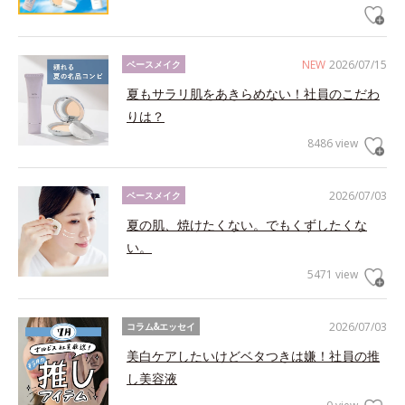
NEW
2026/07/15
ベースメイク
夏もサラリ肌をあきらめない！社員のこだわ
りは？
8486 view
2026/07/03
ベースメイク
夏の肌、焼けたくない。でもくずしたくな
い。
5471 view
2026/07/03
コラム&エッセイ
美白ケアしたいけどベタつきは嫌！社員の推
し美容液