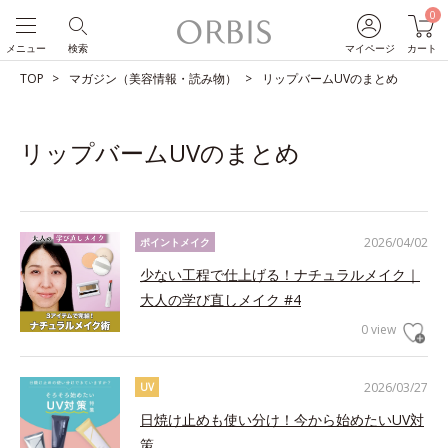
0
メニュー
検索
マイページ
カート
TOP
マガジン（美容情報・読み物）
リップバームUVのまとめ
リップバームUVのまとめ
2026/04/02
ポイントメイク
少ない工程で仕上げる！ナチュラルメイク｜
大人の学び直しメイク #4
0 view
2026/03/27
UV
日焼け止めも使い分け！今から始めたいUV対
策