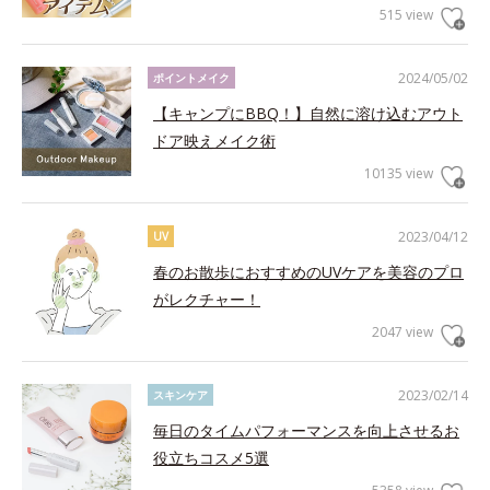
515 view
2024/05/02
ポイントメイク
【キャンプにBBQ！】自然に溶け込むアウト
ドア映えメイク術
10135 view
2023/04/12
UV
春のお散歩におすすめのUVケアを美容のプロ
がレクチャー！
2047 view
2023/02/14
スキンケア
毎日のタイムパフォーマンスを向上させるお
役立ちコスメ5選