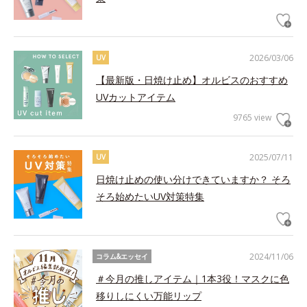
2026/03/06
UV
【最新版・日焼け止め】オルビスのおすすめ
UVカットアイテム
9765 view
2025/07/11
UV
日焼け止めの使い分けできていますか？ そろ
そろ始めたいUV対策特集
2024/11/06
コラム&エッセイ
＃今月の推しアイテム｜1本3役！マスクに色
移りしにくい万能リップ