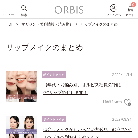
0
メニュー
検索
マイページ
カート
TOP
マガジン（美容情報・読み物）
リップメイクのまとめ
リップメイクのまとめ
2023/11/14
ポイントメイク
【年代・お悩み別】オルビス社員の“推し
色”リップ紹介します！
16634 view
2023/08/31
ポイントメイク
似合うメイクがわからない方必見！顔立ち×イ
エベブルベ別おすすめメイク