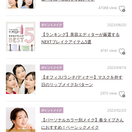
47088 view
2023/06/20
ポイントメイク
【ランキング】美容エディターが厳選する
NEXTブレイクアイテム5選
4761 view
2023/04/18
ポイントメイク
【オフィス/ランチ/ディナー】マスクを外す
日のリップメイク3パターン
2975 view
2023/02/20
ポイントメイク
【パーソナルカラー別メイク】春タイプさん
におすすめ！ベーシックメイク