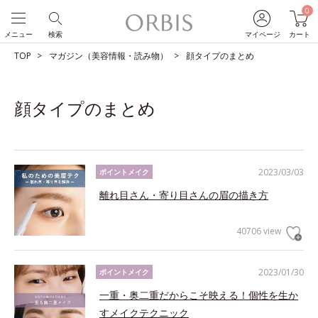
0
メニュー
検索
マイページ
カート
TOP
マガジン（美容情報・読み物）
顔タイプのまとめ
顔タイプのまとめ
2023/03/03
ポイントメイク
離れ目さん・寄り目さんの眉の描き方
40706 view
2023/01/30
ポイントメイク
一重・奥二重だからこそ映える！個性を生か
すメイクテクニック