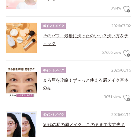
0 view
2026/07/02
ポイントメイク
そのパフ、最後に洗ったのいつ？洗い方をチ
ェック
57606 view
2026/06/16
ポイントメイク
まろ眉を攻略！ず～っと使える眉メイク基本
のキ
3051 view
2026/06/11
ポイントメイク
50代の私の眉メイク、このままで大丈夫？