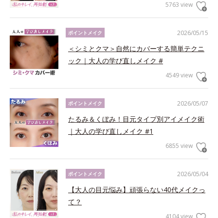
5763 view
2026/05/15
ポイントメイク
＜シミとクマ＞自然にカバーする簡単テクニ
ック｜大人の学び直しメイク #
4549 view
2026/05/07
ポイントメイク
たるみ＆くぼみ！目元タイプ別アイメイク術
｜大人の学び直しメイク #1
6855 view
2026/05/04
ポイントメイク
【大人の目元悩み】頑張らない40代メイクっ
て？
4104 view