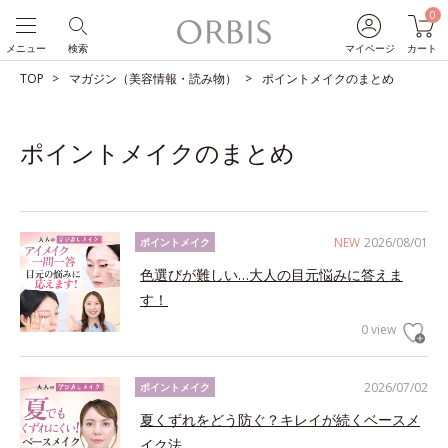
0
メニュー
検索
マイページ
カート
TOP
マガジン（美容情報・読み物）
ポイントメイクのまとめ
ポイントメイクのまとめ
NEW
2026/08/01
ポイントメイク
色選びが難しい…大人の目元悩みに答えま
す！
0 view
2026/07/02
ポイントメイク
夏くずれをどう防ぐ？キレイが続くベースメ
イク法