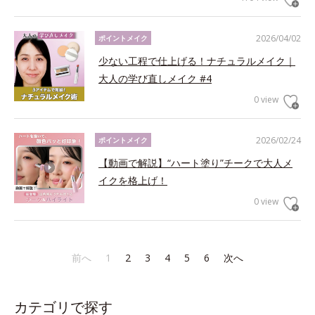
2026/04/02
ポイントメイク
少ない工程で仕上げる！ナチュラルメイク｜
大人の学び直しメイク #4
0 view
2026/02/24
ポイントメイク
【動画で解説】“ハート塗り”チークで大人メ
イクを格上げ！
0 view
前へ
1
2
3
4
5
6
次へ
カテゴリで探す