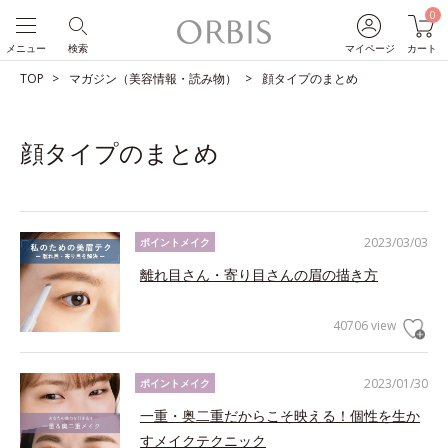
0
メニュー
検索
マイページ
カート
TOP
マガジン（美容情報・読み物）
顔タイプのまとめ
顔タイプのまとめ
2023/03/03
ポイントメイク
離れ目さん・寄り目さんの眉の描き方
40706 view
2023/01/30
ポイントメイク
一重・奥二重だからこそ映える！個性を生か
すメイクテクニック