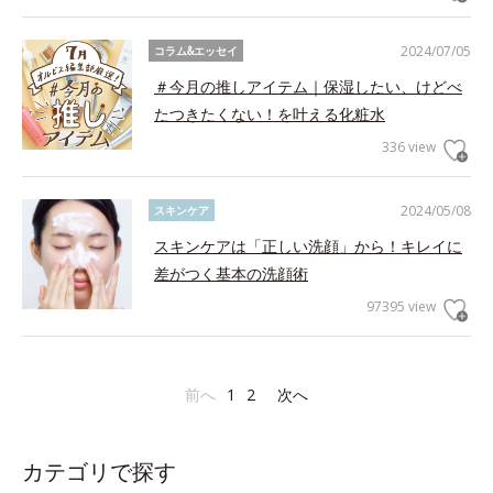
2024/07/05
コラム&エッセイ
＃今月の推しアイテム｜保湿したい、けどべ
たつきたくない！を叶える化粧水
336 view
2024/05/08
スキンケア
スキンケアは「正しい洗顔」から！キレイに
差がつく基本の洗顔術
97395 view
前へ
1
2
次へ
カテゴリで探す