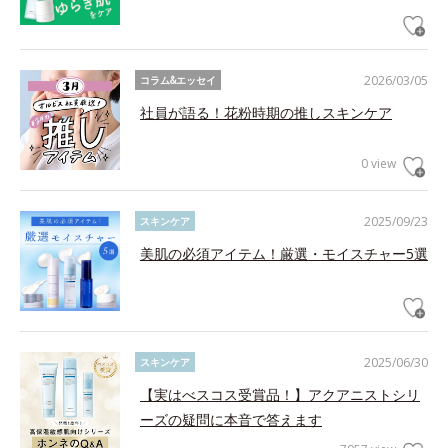
2026/03/05
コラム&エッセイ
社員が語る！花粉時期の推しスキンケア
0 view
2025/09/23
スキンケア
美肌の必須アイテム！厳選・モイスチャー5選
2025/06/30
スキンケア
【実はべスコス受賞品！】アクアニストシリ
ーズの疑問に本音で答えます