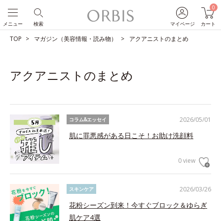
0
メニュー
検索
マイページ
カート
TOP
マガジン（美容情報・読み物）
アクアニストのまとめ
アクアニストのまとめ
2026/05/01
コラム&エッセイ
肌に罪悪感がある日こそ！お助け洗顔料
0 view
2026/03/26
スキンケア
花粉シーズン到来！今すぐブロック＆ゆらぎ
肌ケア4選