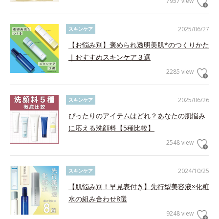
7957 view
2025/06/27
スキンケア
【お悩み別】褒められ透明美肌*のつくりかた
｜おすすめスキンケア３選
2285 view
2025/06/26
スキンケア
ぴったりのアイテムはどれ？あなたの肌悩み
に応える洗顔料【5種比較】
2548 view
2024/10/25
スキンケア
【肌悩み別！早見表付き】先行型美容液×化粧
水の組み合わせ8選
9248 view