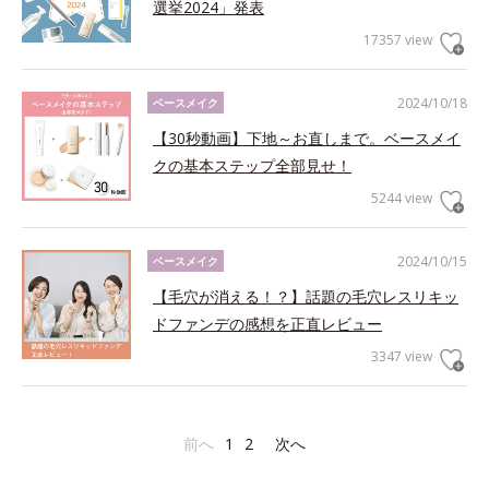
選挙2024」発表
17357 view
2024/10/18
ベースメイク
【30秒動画】下地～お直しまで。ベースメイ
クの基本ステップ全部見せ！
5244 view
2024/10/15
ベースメイク
【毛穴が消える！？】話題の毛穴レスリキッ
ドファンデの感想を正直レビュー
3347 view
前へ
1
2
次へ