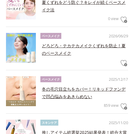
夏くずれをどう防ぐ？キレイが続くベースメ
イク法
0 view
2026/06/29
ベースメイク
どろどろ・テカテカメイクくずれを防止！夏
のベースメイク
2025/12/17
ベースメイク
冬の毛穴目立ちをカバー！リキッドファンデ
で凹凸悩みをあきらめない
859 view
2025/11/20
スキンケア
推しアイテム総選挙2025結果発表！総合大賞