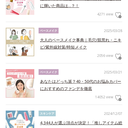
に輝いた商品は…？！
4271 view
2025/03/28
ベースメイク
大人のベースメイク事典｜毛穴/肌荒れ・ニキ
ビ/紫外線対策/時短メイク
2056 view
2025/03/21
ベースメイク
あなたはどっち派？40・50代のお悩みカバー
におすすめのファンデを徹底
14052 view
2024/12/07
スキンケア
4,344人が選ぶ頂点が決定！「推しアイテム総