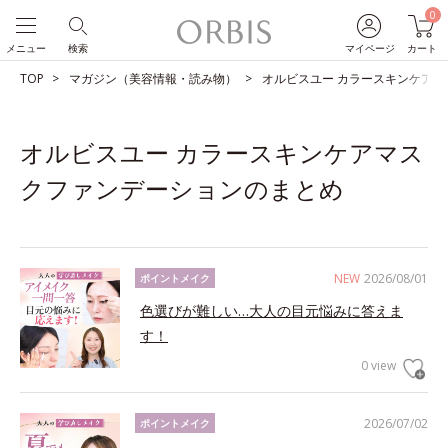
0
メニュー
検索
マイページ
カート
TOP
マガジン（美容情報・読み物）
オルビスユー カラースキンケア
オルビスユー カラースキンケアマス
クファンデーションのまとめ
NEW
2026/08/01
ポイントメイク
色選びが難しい…大人の目元悩みに答えま
す！
0 view
2026/07/02
ポイントメイク